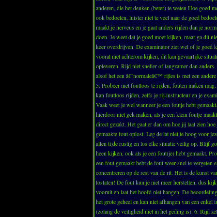
anderen, die het denken (beter) te weten Hoe goed m
ook bedoelen, luister niet te veel naar de goed bedoel
maakt je nerveus en je gaat anders rijden dan je norm
doen. Je weet dat je goed moet kijken, maar ga dit 
keer overdrijven. De examinator ziet wel of je goed k
vooral niet achterom kijken, dit kan gevaarlijke situat
opleveren. Rijd niet sneller of langzamer dan anders. 
alsof het een â€˜normaleâ€™ rijles is met een andere 
5. Probeer niet foutloos te rijden, fouten maken ma
kan foutloos rijden, zelfs je rij-instructeur en je exami
Vaak weet je wel wanneer je een foutje hebt gemaakt.
hierdoor niet gek maken, als je een klein foutje maakt,
direct gezakt. Het gaat er dan om hoe jij laat zien hoe
gemaakte fout oplost. Leg de lat niet te hoog voor jezel
allen tijde rustig en los elke situatie veilig op. Blijf 
heen kijken, ook als je een fout(je) hebt gemaakt. Pro
een fout gemaakt hebt de fout weer snel te vergeten en
concentreren op de rest van de rit. Het is de kunst va
loslaten! De fout kun je niet meer herstellen, dus kij
vooruit en laat het hoofd niet hangen. De beoordeling
het grote geheel en kan niet afhangen van een enkel i
(zolang de veiligheid niet in het geding is). 6. Rijd z