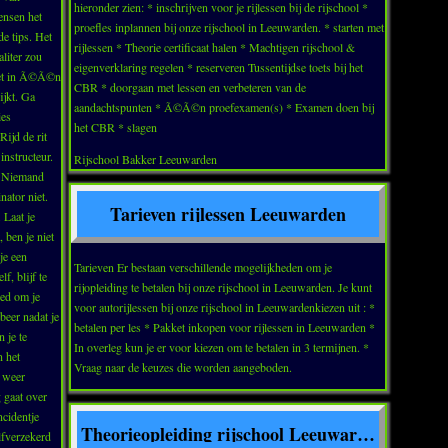
hieronder zien: * inschrijven voor je rijlessen bij de rijschool *
ensen het
proefles inplannen bij onze rijschool in Leeuwarden. * starten met
de tips. Het
rijlessen * Theorie certificaat halen * Machtigen rijschool &
aliter zou
eigenverklaring regelen * reserveren Tussentijdse toets bij het
niet in Ã©Ã©n
CBR * doorgaan met lessen en verbeteren van de
ijkt. Ga
aandachtspunten * Ã©Ã©n proefexamen(s) * Examen doen bij
ies
het CBR * slagen
Rijd de rit
instructeur.
Rijschool Bakker Leeuwarden
g. Niemand
nator niet.
Tarieven rijlessen Leeuwarden
 Laat je
 ben je niet
 je een
Tarieven Er bestaan verschillende mogelijkheden om je
f, blijf te
rijopleiding te betalen bij onze rijschool in Leeuwarden. Je kunt
goed om je
voor autorijlessen bij onze rijschool in Leeuwardenkiezen uit : *
beer nadat je
betalen per les * Pakket inkopen voor rijlessen in Leeuwarden *
 je te
In overleg kun je er voor kiezen om te betalen in 3 termijnen. *
n het
Vraag naar de keuzes die worden aangeboden.
k weer
 gaat over
ncidentje
Theorieopleiding rijschool Leeuwarden
elfverzekerd