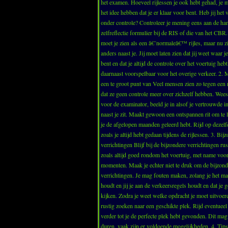
het examen. Hoeveel rijlessen je ook hebt gehad, je 
het idee hebben dat je er klaar voor bent. Heb jij het 
onder controle? Controleer je mening eens aan de ha
zelfreflectie formulier bij de RIS of die van het CB
moet je zien als een â€˜normaleâ€™ rijles, maar nu z
anders naast je. Jij moet laten zien dat jij weet waar 
bent en dat je altijd de controle over het voertuig heb
daarnaast voorspelbaar voor het overige verkeer. 2. 
een te groot punt van Veel mensen zien zo tegen een
dat ze geen controle meer over zichzelf hebben. Wees
voor de examinator, beeld je in alsof je vertrouwde i
naast je zit. Maakt gewoon een ontspannen rit om te l
je de afgelopen maanden geleerd hebt. Rijd op dezel
zoals je altijd hebt gedaan tijdens de rijlessen. 3. Bij
verrichtingen Blijf bij de bijzondere verrichtingen rus
zoals altijd goed rondom het voertuig, met name voor
momenten. Maak je echter niet te druk om de bijzond
verrichtingen. Je mag fouten maken, zolang je het ma
houdt en jij je aan de verkeersregels houdt en dat je g
kijken. Zodra je weet welke opdracht je moet uitvoere
rustig zoeken naar een geschikte plek. Rijd eventueel
verder tot je de perfecte plek hebt gevonden. Dit mag 
duren, vaak zijn er voldoende mogelijkheden. 4. Tip