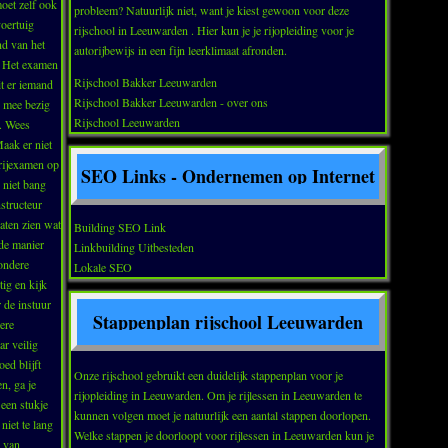
moet zelf ook
probleem? Natuurlijk niet, want je kiest gewoon voor deze
voertuig
rijschool in Leeuwarden . Hier kun je je rijopleiding voor je
nd van het
autorijbewijs in een fijn leerklimaat afronden.
R. Het examen
Rijschool Bakker Leeuwarden
it er iemand
Rijschool Bakker Leeuwarden - over ons
je mee bezig
Rijschool Leeuwarden
t. Wees
Maak er niet
 rijexamen op
SEO Links - Ondernemen op Internet
 niet bang
nstructeur
aten zien wat
Building SEO Link
fde manier
Linkbuilding Uitbesteden
zondere
Lokale SEO
tig en kijk
 de instuur
Stappenplan rijschool Leeuwarden
ere
ar veilig
oed blijft
Onze rijschool gebruikt een duidelijk stappenplan voor je
n, ga je
rijopleiding in Leeuwarden. Om je rijlessen in Leeuwarden te
 een stukje
kunnen volgen moet je natuurlijk een aantal stappen doorlopen.
niet te lang
Welke stappen je doorloopt voor rijlessen in Leeuwarden kun je
s van