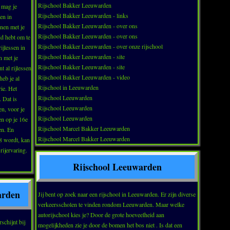
Rijschool Bakker Leeuwarden
g mag je
Rijschool Bakker Leeuwarden - links
sen in
Rijschool Bakker Leeuwarden - over ons
nnen met je
Rijschool Bakker Leeuwarden - over ons
eid hebt om te
Rijschool Bakker Leeuwarden - over onze rijschool
ijlessen in
Rijschool Bakker Leeuwarden - site
n met je
Rijschool Bakker Leeuwarden - site
nt al rijlessen
Rijschool Bakker Leeuwarden - video
eb je al
Rijschool in Leeuwarden
ie. Het
Rijschool Leeuwarden
 Dat is
Rijschool Leeuwarden
en, voor je
Rijschool Leeuwarden
en op je 16e
Rijschool Marcel Bakker Leeuwarden
en. En
Rijschool Marcel Bakker Leeuwarden
 rijervaring.
Rijschool Leeuwarden
arden
Jij bent op zoek naar een rijschool in Leeuwarden. Er zijn diverse
verkeersscholen te vinden rondom Leeuwarden. Maar welke
autorijschool kies je? Door de grote hoeveelheid aan
schijnt bij
mogelijkheden zie je door de bomen het bos niet . Is dat een