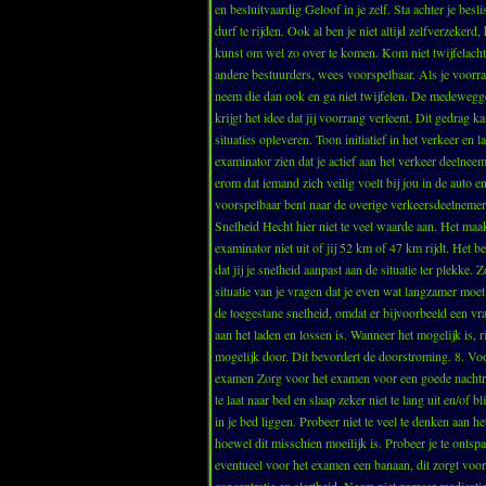
en besluitvaardig Geloof in je zelf. Sta achter je besl
durf te rijden. Ook al ben je niet altijd zelfverzekerd, 
kunst om wel zo over te komen. Kom niet twijfelachti
andere bestuurders, wees voorspelbaar. Als je voorra
neem die dan ook en ga niet twijfelen. De medewegg
krijgt het idee dat jij voorrang verleent. Dit gedrag k
situaties opleveren. Toon initiatief in het verkeer en la
examinator zien dat je actief aan het verkeer deelneem
erom dat iemand zich veilig voelt bij jou in de auto en 
voorspelbaar bent naar de overige verkeersdeelnemer
Snelheid Hecht hier niet te veel waarde aan. Het maa
examinator niet uit of jij 52 km of 47 km rijdt. Het be
dat jij je snelheid aanpast aan de situatie ter plekke. 
situatie van je vragen dat je even wat langzamer moet
de toegestane snelheid, omdat er bijvoorbeeld een v
aan het laden en lossen is. Wanneer het mogelijk is, ri
mogelijk door. Dit bevordert de doorstroming. 8. Voo
examen Zorg voor het examen voor een goede nachtru
te laat naar bed en slaap zeker niet te lang uit en/of bli
in je bed liggen. Probeer niet te veel te denken aan h
hoewel dit misschien moeilijk is. Probeer je te ontsp
eventueel voor het examen een banaan, dit zorgt voor
concentratie en alertheid. Neem niet zomaar medicati