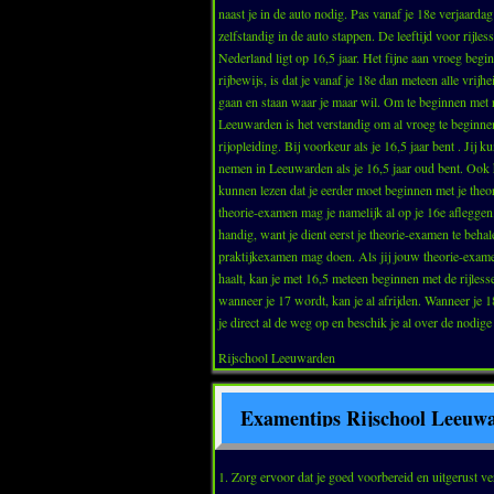
naast je in de auto nodig. Pas vanaf je 18e verjaarda
zelfstandig in de auto stappen. De leeftijd voor rijles
Nederland ligt op 16,5 jaar. Het fijne aan vroeg begi
rijbewijs, is dat je vanaf je 18e dan meteen alle vrijh
gaan en staan waar je maar wil. Om te beginnen met r
Leeuwarden is het verstandig om al vroeg te beginne
rijopleiding. Bij voorkeur als je 16,5 jaar bent . Jij ku
nemen in Leeuwarden als je 16,5 jaar oud bent. Ook h
kunnen lezen dat je eerder moet beginnen met je theor
theorie-examen mag je namelijk al op je 16e afleggen.
handig, want je dient eerst je theorie-examen te behal
praktijkexamen mag doen. Als jij jouw theorie-exam
haalt, kan je met 16,5 meteen beginnen met de rijless
wanneer je 17 wordt, kan je al afrijden. Wanneer je 18 wordt, kan
je direct al de weg op en beschik je al over de nodige
Rijschool Leeuwarden
Examentips Rijschool Leeuw
1. Zorg ervoor dat je goed voorbereid en uitgerust ver