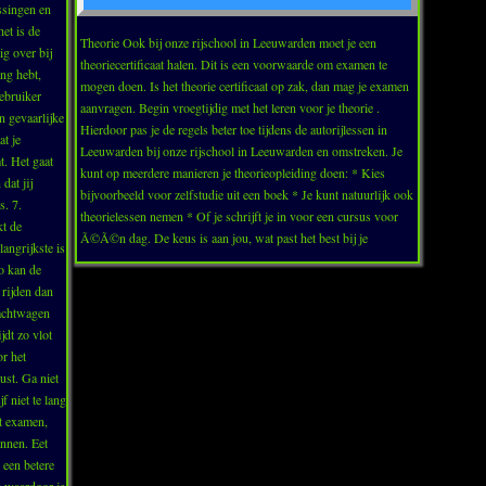
issingen en
het is de
Theorie Ook bij onze rijschool in Leeuwarden moet je een
g over bij
theoriecertificaat halen. Dit is een voorwaarde om examen te
ng hebt,
mogen doen. Is het theorie certificaat op zak, dan mag je examen
ebruiker
aanvragen. Begin vroegtijdig met het leren voor je theorie .
an gevaarlijke
Hierdoor pas je de regels beter toe tijdens de autorijlessen in
at je
Leeuwarden bij onze rijschool in Leeuwarden en omstreken. Je
t. Het gaat
kunt op meerdere manieren je theorieopleiding doen: * Kies
dat jij
bijvoorbeeld voor zelfstudie uit een boek * Je kunt natuurlijk ook
s. 7.
theorielessen nemen * Of je schrijft je in voor een cursus voor
kt de
Ã©Ã©n dag. De keus is aan jou, wat past het best bij je
langrijkste is
Zo kan de
 rijden dan
rachtwagen
jdt zo vlot
r het
st. Ga niet
jf niet te lang
et examen,
annen. Eet
 een betere
e waardoor je